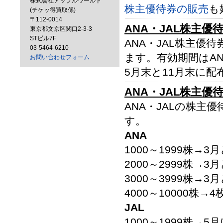
株式会社アップルワールド
株主優待券の販売
も
(チケッ得買取係)
〒112-0014
ANA・JAL株主優
東京都文京区関口2-3-3
STビル7F
ANA・JAL株主優
03-5464-6210
ます。有効期間はAN
お問い合わせフォーム
5月末と11月末に配
ANA・JAL株主優
ANA・JALの株
す。
ANA
1000～1999株→3
2000～2999株→3
3000～3999株→3
4000～10000株→
JAL
1000～1999株→5