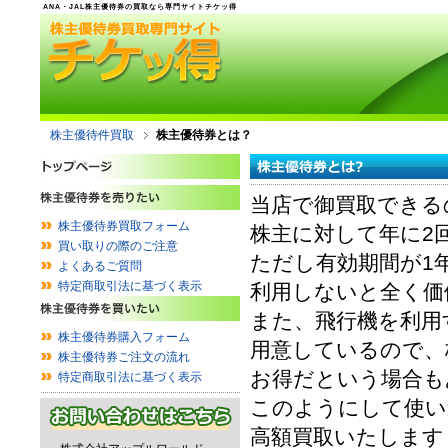
ANA・JAL株主優待券の買取なら専門サイトチケッ得
株主優待件買取
株主優待券とは？
当店で御買取できる
株主優待券買取フォーム
株主に対して年に2
買い取りの際のご注意
ただし有効期間が1
よくあるご質問
特定商取引法に基づく表示
利用しないと全く価
また、飛行機を利用
株主優待券購入フォーム
用意しているので、
株主優待券ご注文の流れ
お得だという場合も
特定商取引法に基づく表示
このようにして使い
高額買取いたします